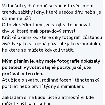
V dnešní rychlé době se spousta věcí mění —
trendy, zážitky i dny, které utečou dřív, než si je
stihneme užít.
O to víc věřím tomu, že stojí za to uchovat
chvíle, které mají opravdový smysl.
Krátké okamžiky, které díky fotografii zůstanou
živé. Ne jako strojená póza, ale jako vzpomínka,
ke které se můžete kdykoli vrátit.
Mým přáním je, aby moje fotografie dokázaly i
po letech vyvolat stejné pocity, jaké jste
prožívali v ten den.
Ať už jde o svatbu, rodinné focení, těhotenský
portrét nebo první týdny s miminkem.
Zakládám si na klidu, úctě a atmosféře, kde
můžete být sami sebou.