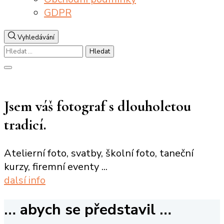
GDPR
Vyhledávání
Vyhledávání
Zavřít
vyhledávání
Jsem váš fotograf s dlouholetou
tradicí.
Atelierní foto, svatby, školní foto, taneční
kurzy, firemní eventy ...
dalsí info
… abych se představil …