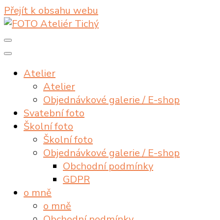
Přejít k obsahu webu
fotograf s dlouholetou tradicí
FOTO Ateliér Tichý
Atelier
Atelier
Objednávkové galerie / E-shop
Svatební foto
Školní foto
Školní foto
Objednávkové galerie / E-shop
Obchodní podmínky
GDPR
o mně
o mně
Obchodní podmínky