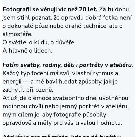
Fotografii se věnuji víc než 20 let.
Za tu dobu
jsem stihl poznat, že opravdu dobrá fotka není
o dokonalé póze nebo drahé technice, ale o
atmosféře.
O světle, o klidu, o důvěře.
A hlavně o lidech.
Fotím svatby, rodiny, děti i portréty v ateliéru
.
Každý typ focení má svůj vlastní rytmus a
energii — a mě baví hledat způsoby, jak je
zachytit přirozeně.
Ať už jde o emoce svatebního dne, uvolněnou
rodinnou chvíli nebo jemný portrét v ateliéru,
mým cílem je, aby fotografie působily
opravdově a měly pro vás trvalou hodnotu.