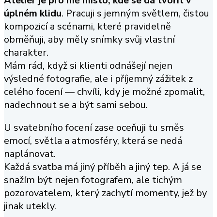
Ateliér je pro mě místo, kde se dá tvořit v
úplném klidu
. Pracuji s jemným světlem, čistou
kompozicí a scénami, které pravidelně
obměňuji, aby měly snímky svůj vlastní
charakter.
Mám rád, když si klienti odnášejí nejen
výsledné fotografie, ale i příjemný zážitek z
celého focení — chvíli, kdy je možné zpomalit,
nadechnout se a být sami sebou.
U svatebního focení zase oceňuji tu směs
emocí, světla a atmosféry, která se nedá
naplánovat.
Každá svatba má jiný příběh a jiný tep. A já se
snažím být nejen fotografem, ale tichým
pozorovatelem, který zachytí momenty, jež by
jinak utekly.